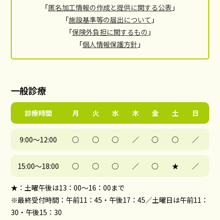
「
匿名加工情報の作成と提供に関する公表
」
「
施設基準等の届出について
」
「
保険外負担に関するもの
」
「
個人情報保護方針
」
一般診療
診療時間
月
火
水
木
金
土
日
9:00～12:00
○
○
○
／
○
○
／
15:00～18:00
○
○
○
／
○
★
／
★：土曜午後は13：00〜16：00まで
※最終受付時間：午前11：45・午後17：45／土曜日は午前11：
30・午後15：30