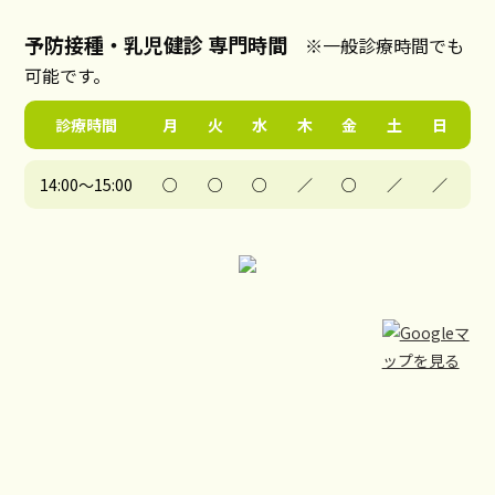
予防接種・乳児健診 専門時間
※一般診療時間でも
可能です。
診療時間
月
火
水
木
金
土
日
14:00～15:00
○
○
○
／
○
／
／