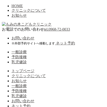
コ
HOME
クリニックについて
ン
お知らせ
テ
ン
ツ
お電話でのお問い合わせ
tel.
0968-72-0033
へ
ス
お問い合わせ
キ
ネット予約
※外部予約サイトへ移動します
ッ
プ
一般診療
予防接種
乳児健診
トップページ
クリニックについて
お知らせ
一般診療
予防接種
乳児健診
お問い合わせ
ネット予約