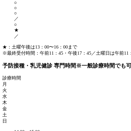
○
○
○
／
○
★
／
★：土曜午後は13：00〜16：00まで
※最終受付時間：午前11：45・午後17：45／土曜日は午前11：
予防接種・乳児健診 専門時間
※一般診療時間でも
診療時間
月
火
水
木
金
土
日