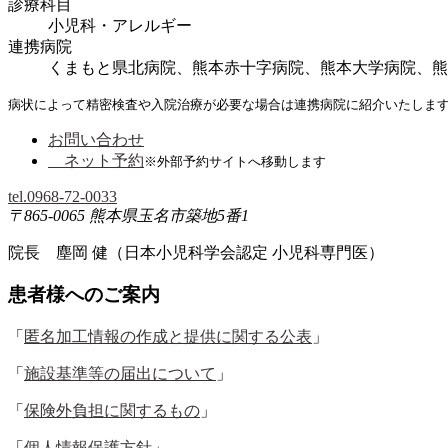
診療科目
小児科・アレルギー
連携病院
くまもと県北病院、熊本赤十字病院、熊本大学病院、熊
病状によって精密検査や入院治療が必要な場合は連携病院に紹介いたしま
お問い合わせ
ネット予約
※外部予約サイトへ移動します
tel.
0968-72-0033
〒865-0065 熊本県玉名市築地5番1
院長 塵岡 健（日本小児科学会認定 小児科専門医）
患者様へのご案内
「
匿名加工情報の作成と提供に関する公表
」
「
施設基準等の届出について
」
「
保険外負担に関するもの
」
「
個人情報保護方針
」