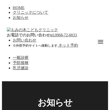
コ
HOME
ン
クリニックについて
テ
お知らせ
ン
ツ
へ
お電話でのお問い合わせ
tel.
0968-72-0033
ス
お問い合わせ
キ
メ
ネット予約
ッ
※外部予約サイトへ移動します
ニ
ュ
プ
ー
一般診療
予防接種
乳児健診
お知らせ